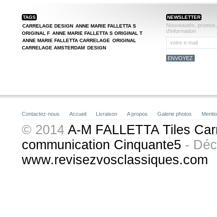
TAGS
NEWSLETTER
Nouveautés, promos, r
CARRELAGE DESIGN
ANNE MARIE FALLETTA S
d'information
ORIGINAL F
ANNE MARIE FALLETTA S ORIGINAL T
ANNE MARIE FALLETTA CARRELAGE
ORIGINAL
CARRELAGE AMSTERDAM
DESIGN
Contactez-nous
Accueil
Livraison
A propos
Galerie photos
Mentio
© 2014
A-M FALLETTA Tiles Car
communication Cinquante5
- Déc
www.revisezvosclassiques.com