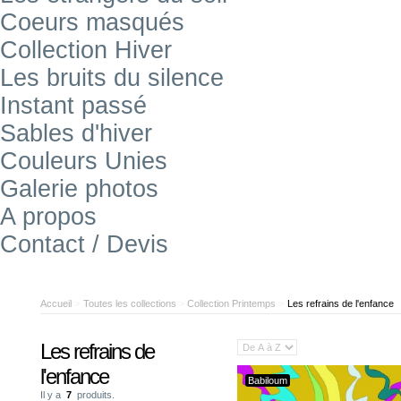
Coeurs masqués
Collection Hiver
Les bruits du silence
Instant passé
Sables d'hiver
Couleurs Unies
Galerie photos
A propos
Contact / Devis
Accueil
>
Toutes les collections
>
Collection Printemps
>
Les refrains de l'enfance
Les refrains de
l'enfance
Babiloum
Il y a
7
produits.