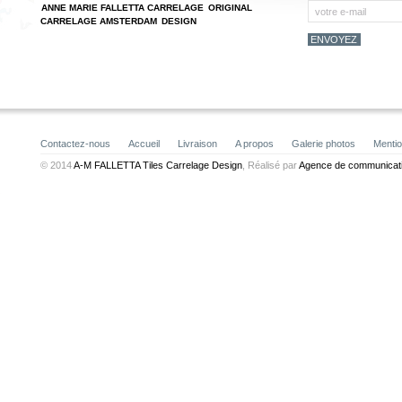
ANNE MARIE FALLETTA CARRELAGE
ORIGINAL
CARRELAGE AMSTERDAM
DESIGN
Contactez-nous
Accueil
Livraison
A propos
Galerie photos
Mentio
© 2014
A-M FALLETTA Tiles Carrelage Design
, Réalisé par
Agence de communicati