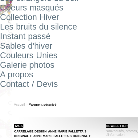
Coeurs masqués
Collection Hiver
Les bruits du silence
Instant passé
Sables d'hiver
Couleurs Unies
Galerie photos
A propos
Contact / Devis
Accueil
>
Paiement sécurisé
TAGS
NEWSLETTER
Nouveautés, promos, r
CARRELAGE DESIGN
ANNE MARIE FALLETTA S
d'information
ORIGINAL F
ANNE MARIE FALLETTA S ORIGINAL T